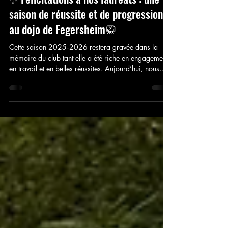
27 juin
2 min de lecture
✨ Félicitations à nos lauréats : une
saison de réussite et de progression
au dojo de Fegersheim🥋
Cette saison 2025‑2026 restera gravée dans la
mémoire du club tant elle a été riche en engagement,
en travail et en belles réussites. Aujourd’hui, nous
sommes heureux de mettre à l’honneur celles et ceux
qui ont brillamment franchi une nouvelle étape dans
leur parcours d’Aïkidoka.