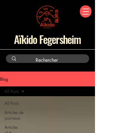
Aïkido Fegersheim
Blog
All Posts
All Posts
Articles de
journaux
Articles
club