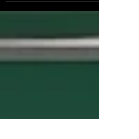
La saison 2025–2026 restera sans aucun doute
comme l’une des plus marquantes de ces dernières
années. Elle a été rythmée par : une pratique assidue
et un investissement remarquable sur les tatamis ; une
recherche technique constante, portée par la
curiosité et l’envie de progresser ; une entraide
sincère entre les membres, quel que soit leur niveau ;
un esprit de partage fidèle aux valeurs profondes de
l’Aïkido.