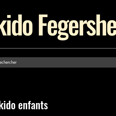
kido Fegersh
kido enfants