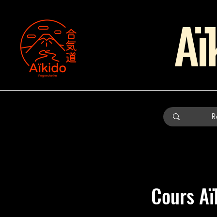
Aï
Cours Aï