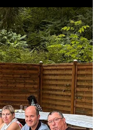
saison de réussite et de progression
au dojo de Fegersheim🥋
Cette saison 2025‑2026 restera gravée dans la
mémoire du club tant elle a été riche en engagement,
en travail et en belles réussites. Aujourd’hui, nous
sommes heureux de mettre à l’honneur celles et ceux
qui ont brillamment franchi une nouvelle étape dans
leur parcours d’Aïkidoka.