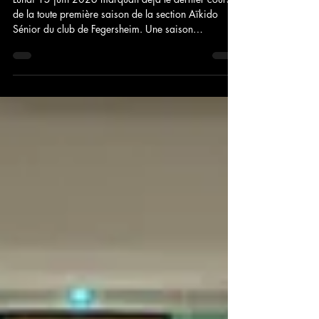
-
29 juin
2 min de lecture
🌟 Clôture de la première saison de
la section Sénior🥋
Lundi 15 juin 2026 marquait déjà le dernier cours
de la toute première saison de la section Aïkido
Sénior du club de Fegersheim. Une saison
inaugurale riche en découvertes, en progrès, en
rires… et surtout en une belle énergie collective qui a
donné vie à ce nouveau créneau avec enthousiasme.