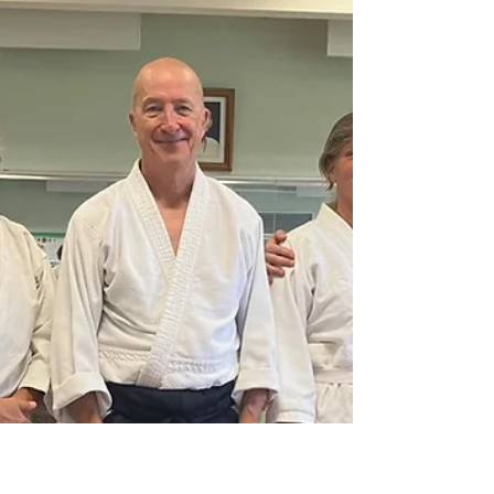
La saison 2025–2026 restera sans aucun doute
comme l’une des plus marquantes de ces dernières
années. Elle a été rythmée par : une pratique assidue
et un investissement remarquable sur les tatamis ; une
recherche technique constante, portée par la
curiosité et l’envie de progresser ; une entraide
sincère entre les membres, quel que soit leur niveau ;
un esprit de partage fidèle aux valeurs profondes de
l’Aïkido.