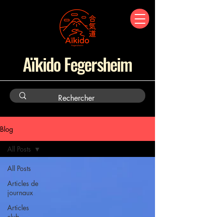
Aïkido Fegersheim
Blog
All Posts
All Posts
Articles de
journaux
Articles
club