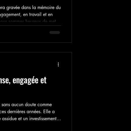
era gravée dans la mémoire du
engagement, en travail et en
, nous sommes heureux de mettre
 ont brillamment franchi une
ours d’Aïkidoka.
nse, engagée et
a sans aucun doute comme
ces dernières années. Elle a
 assidue et un investissement
 une recherche technique