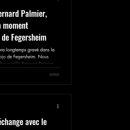
ernard Palmier,
Un moment
o de Fegersheim
era longtemps gravé dans la
ojo de Fegersheim. Nous
’accueillir Bernard Palmier,
 Tokyo, pour un stage privé
are, attendu, et qui a tenu
échange avec le