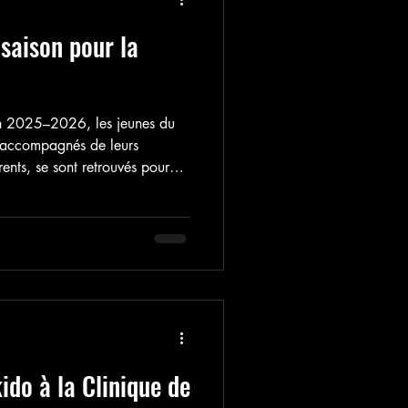
 saison pour la
son 2025–2026, les jeunes du
 accompagnés de leurs
rents, se sont retrouvés pour
er des Demoiselles de Pierre à
ournée a été rythmée par la
s, les rires et un repas tiré du
meur.
ido à la Clinique de