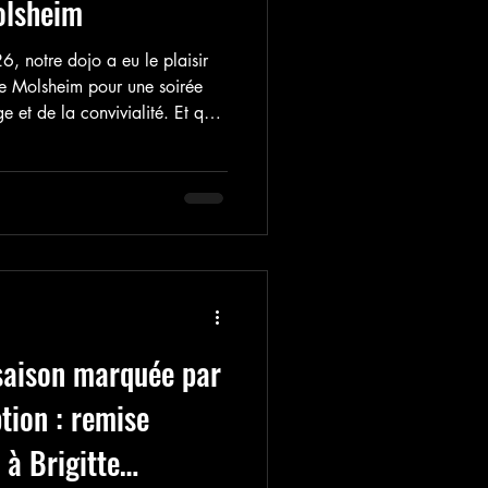
olsheim
6, notre dojo a eu le plaisir
 de Molsheim pour une soirée
e et de la convivialité. Et quel
nombre ! Dès les premiers
ée : sourires, salutations
icales ont naturellement ouvert
 du cours.
saison marquée par
tion : remise
 à Brigitte