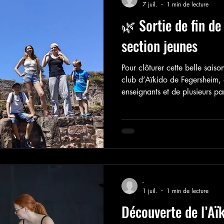
7 juil.
1 min de lecture
🌿 Sortie de fin de
section jeunes
Pour clôturer cette belle sai
club d’Aïkido de Fegersheim,
enseignants et de plusieurs pa
une sortie conviviale au senti
Mollkirch. De 11h à 15h, la j
découverte du site, les échange
sac partagé dans la bonne hu
-
1 juil.
1 min de lecture
Découverte de l’Aïk