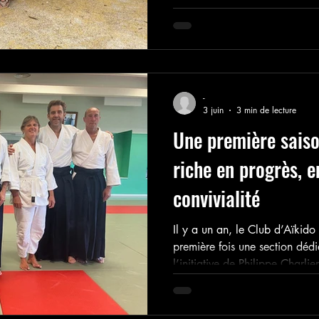
constante, portée par la curios
une entraide sincère entre les
niveau ; un esprit de partage 
l’Aïkido.
-
3 juin
3 min de lecture
Une première saiso
riche en progrès, 
convivialité
Il y a un an, le Club d’Aïkido
première fois une section dédi
l’initiative de Philippe Charlie
titulaire du brevet fédéral. L
premier bilan.