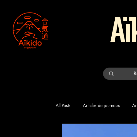
Aï
All Posts
Articles de journaux
Ar