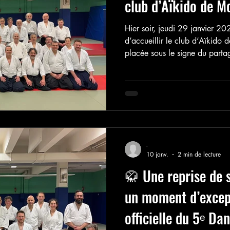
club d’Aïkido de M
Hier soir, jeudi 29 janvier 202
d’accueillir le club d’Aïkido
placée sous le signe du partag
plaisir de les voir arriver en 
instants, l’ambiance était donn
chaleureuses et discussions am
la soirée avant même le début
-
10 janv.
2 min de lecture
🥋 Une reprise de 
un moment d’excep
officielle du 5ᵉ Dan