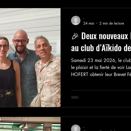
-
24 mai
2 min de lecture
🎉 Deux nouveaux 
au club d’Aïkido d
Samedi 23 mai 2026, le club
le plaisir et la fierté de voi
HOFERT obtenir leur Brevet Féd
diplôme fédéral permet d’ense
club, de manière bénévole, da
notre discipline : transmissio
bienveillance.
-