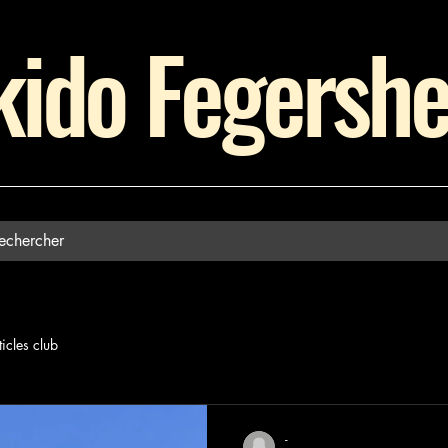
kido Fegersh
ticles club
-