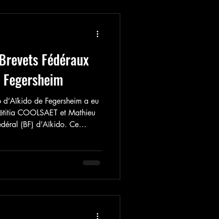
Brevets Fédéraux
e Fegersheim
 d’Aïkido de Fegersheim a eu
r Laëtitia COOLSAET et Mathieu
éral (BF) d’Aïkido. Ce
igner l’Aïkido au sein d’un
ns le respect des valeurs de
n, engagement, rigueur et