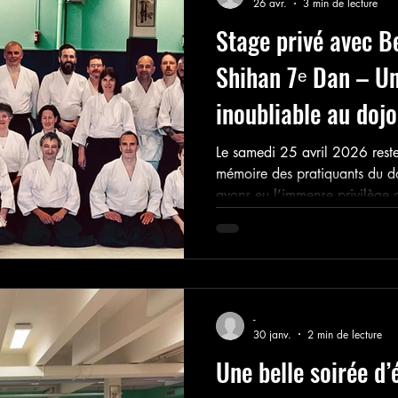
26 avr.
3 min de lecture
Stage privé avec B
Shihan 7ᵉ Dan – 
inoubliable au doj
Le samedi 25 avril 2026 rest
mémoire des pratiquants du d
avons eu l’immense privilège d
Shihan 7ᵉ Dan de l’Aïkikaï de
exceptionnel. Un rendez-vous r
toutes ses promesses.
-
30 janv.
2 min de lecture
Une belle soirée d’