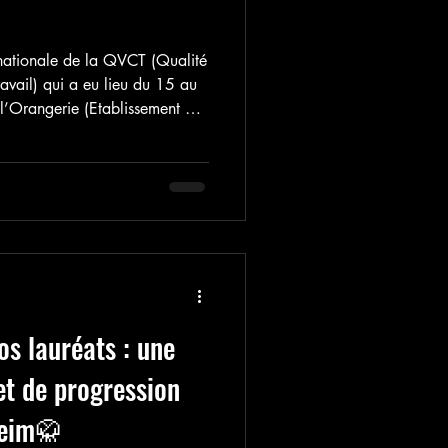
nationale de la QVCT (Qualité
avail) qui a eu lieu du 15 au
l’Orangerie (Etablissement du
s animations au bénéfice de
, Brigitte Charlier a animé deux
 et gestes de défense.
os lauréats : une
et de progression
heim🥋