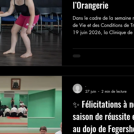
l’Orangerie
Dans le cadre de la semaine 
de Vie et des Conditions de Tr
19 juin 2026, la Clinique de 
Groupe ELSAN) a organisé de
ses salariés. A cette occasion
ateliers d’initiation à l’aïkido
-
27 juin
2 min de lecture
✨ Félicitations à n
saison de réussite 
au dojo de Fegers