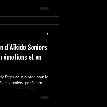
ité et l’envie de progresser ;
 membres, quel que soit leur
fidèle aux valeurs profondes de
n d’Aïkido Seniors
en émotions et en
 de Fegersheim ouvrait pour la
ée aux seniors, portée par
r, ceinture noire 5ᵉ dan et
e moment est venu de dresser un