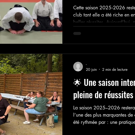
Cette saison 2025‑2026 rest
club tant elle a été riche en 
belles réussites. Aujourd’hui
à l’honneur celles et ceux qui
nouvelle étape dans leur parc
-
20 juin
2 min de lecture
🌟 Une saison inte
pleine de réussites
La saison 2025–2026 rester
l’une des plus marquantes de 
été rythmée par : une pratique
remarquable sur les tatamis ;